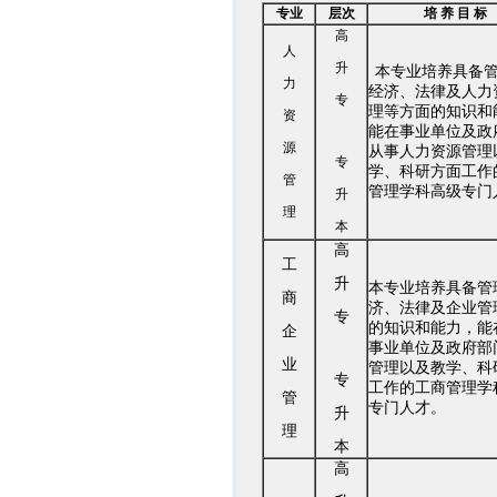
专业
层次
培 养 目 标
高
人
升
本专业培养具备
力
经济、法律及人力
专
理等方面的知识和
资
能在事业单位及政
源
从事人力资源管理
专
学、科研方面工作
管
管理学科高级专门
升
理
本
高
工
升
本专业培养具备管
商
济
、法律及企业管
专
的知识和能力，能
企
事业单位
及政府部
业
管理以及教学、科
专
工作的工商管理学
管
专门人才。
升
理
本
高